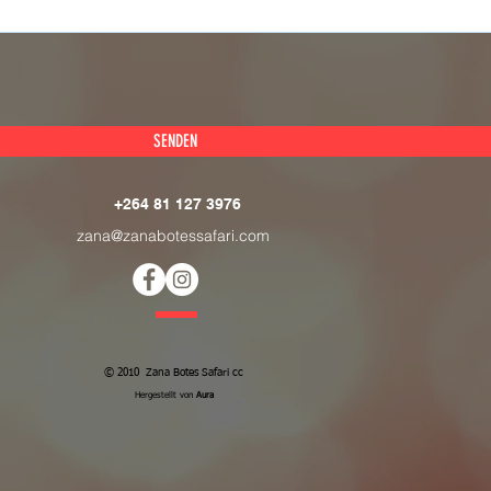
SENDEN
+264 81 127 3976
zana@zanabotessafari.com
© 2010 Zana Botes Safari cc
Hergestellt von
Aura