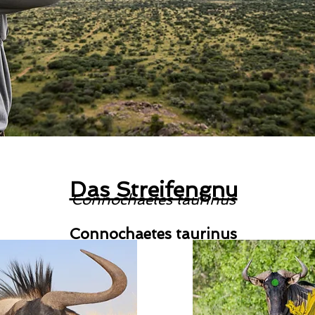
Das Streifengnu
Connochaetes taurinus
Connochaetes taurinus