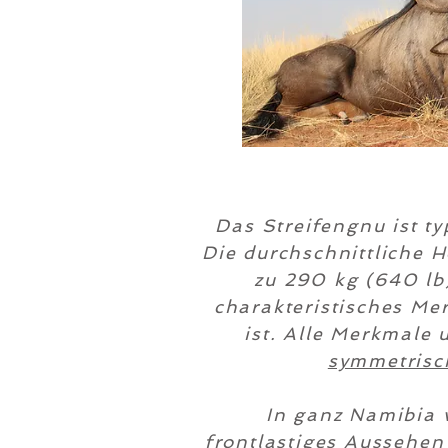
Das Streifengnu ist t
Die durchschnittliche 
zu 290 kg (640 lb
charakteristisches Me
ist. Alle Merkmale 
symmetrisc
In ganz Namibia v
frontlastiges Aussehe