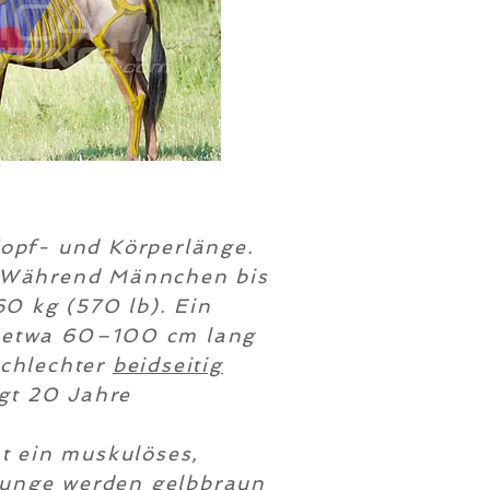
Kopf- und Körperlänge.
). Während Männchen bis
0 kg (570 lb). Ein
er etwa 60–100 cm lang
schlechter
beidseitig
gt 20 Jahre
at ein muskulöses,
Junge werden gelbbraun