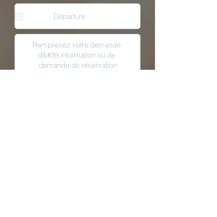
ENVOYER
+264 81 127 3976
zana@zanabotessafari.com